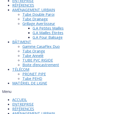
ENTREPRISE
RÉFÉRENCES
AMÉNAGEMENT URBAIN
Tube Double Paroi
Tube Drainage
Grillage Avertisseur
G.A Petites Mailles
G.A Mailles Étirées
G.A Pour Balisage
BÂTIMENT
Gamme CasaFlex Duo
Tube Orange
Tube Annelé
TUBE PVC RIGIDE
Boite d’encastrement
TÉLÉCOM
PRONET PIPE
Tube PEHD
MATÉRIEL DE LIGNE
Menu
ACCUEIL
ENTREPRISE
RÉFÉRENCES
AMÉNAGEMENT URBAIN