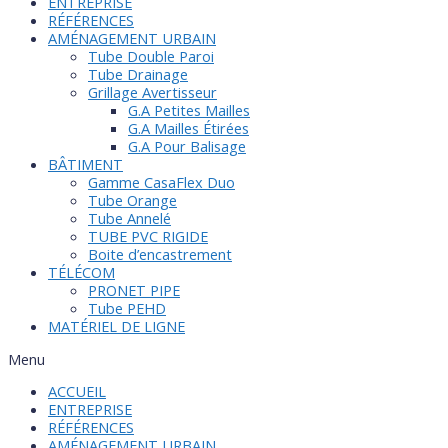
ENTREPRISE
RÉFÉRENCES
AMÉNAGEMENT URBAIN
Tube Double Paroi
Tube Drainage
Grillage Avertisseur
G.A Petites Mailles
G.A Mailles Étirées
G.A Pour Balisage
BÂTIMENT
Gamme CasaFlex Duo
Tube Orange
Tube Annelé
TUBE PVC RIGIDE
Boite d’encastrement
TÉLÉCOM
PRONET PIPE
Tube PEHD
MATÉRIEL DE LIGNE
Menu
ACCUEIL
ENTREPRISE
RÉFÉRENCES
AMÉNAGEMENT URBAIN