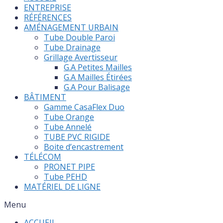
ENTREPRISE
RÉFÉRENCES
AMÉNAGEMENT URBAIN
Tube Double Paroi
Tube Drainage
Grillage Avertisseur
G.A Petites Mailles
G.A Mailles Étirées
G.A Pour Balisage
BÂTIMENT
Gamme CasaFlex Duo
Tube Orange
Tube Annelé
TUBE PVC RIGIDE
Boite d’encastrement
TÉLÉCOM
PRONET PIPE
Tube PEHD
MATÉRIEL DE LIGNE
Menu
ACCUEIL