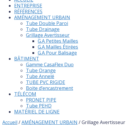
ENTREPRISE
RÉFÉRENCES
AMÉNAGEMENT URBAIN
Tube Double Paroi
Tube Drainage
Grillage Avertisseur
G.A Petites Mailles
G.A Mailles Étirées
G.A Pour Balisage
BÂTIMENT
Gamme CasaFlex Duo
Tube Orange
Tube Annelé
TUBE PVC RIGIDE
Boite d’encastrement
TÉLÉCOM
PRONET PIPE
Tube PEHD
MATÉRIEL DE LIGNE
Accueil
/
AMÉNAGEMENT URBAIN
/ Grillage Avertisseur